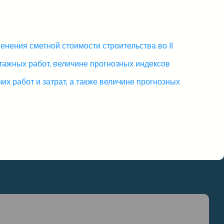
нения сметной стоимости строительства во II
тажных работ, величине прогнозных индексов
х работ и затрат, а также величине прогнозных