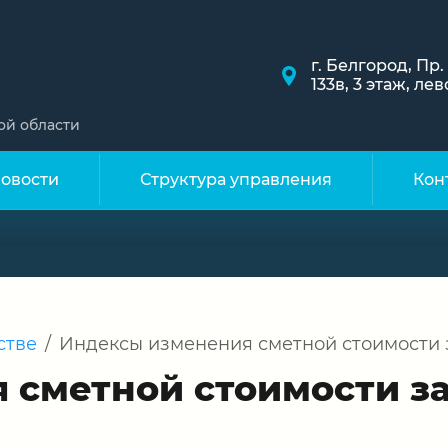
г. Белгород, Пр
133в, 3 этаж, л
ой области
овости
Структура управления
Кон
стве
/
Индексы изменения сметной стоимости за
сметной стоимости за I