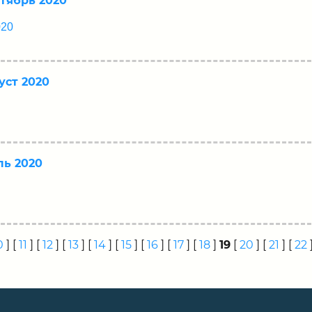
тябрь 2020
020
уст 2020
ль 2020
0
] [
11
] [
12
] [
13
] [
14
] [
15
] [
16
] [
17
] [
18
]
19
[
20
] [
21
] [
22