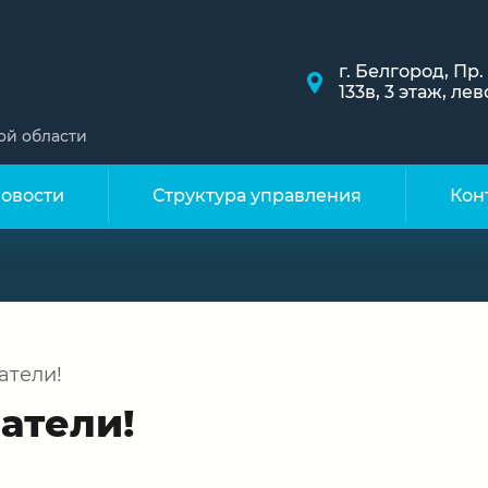
г. Белгород, Пр
133в, 3 этаж, л
ой области
овости
Структура управления
Кон
атели!
атели!