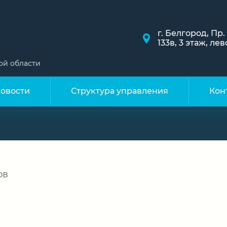
г. Белгород, Пр
133в, 3 этаж, л
ой области
овости
Структура управления
Кон
ов